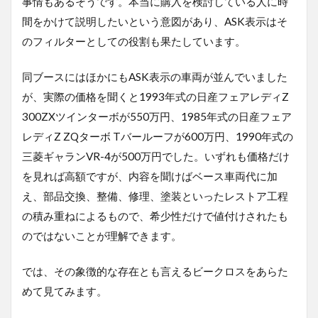
事情もあるそうです。本当に購入を検討している人に時
間をかけて説明したいという意図があり、
ASK
表示はそ
のフィルターとしての役割も果たしています。
同ブースにはほかにも
ASK
表示の車両が並んでいました
が、実際の価格を聞くと
1993
年式の日産フェアレディ
Z
300ZX
ツインターボが
550
万円、
1985
年式の日産フェア
レディ
Z ZQ
ターボ
T
バールーフが
600
万円、
1990
年式の
三菱ギャラン
VR-4
が
500
万円でした。いずれも価格だけ
を見れば高額ですが、内容を聞けばベース車両代に加
え、部品交換、整備、修理、塗装といったレストア工程
の積み重ねによるもので、希少性だけで値付けされたも
のではないことが理解できます。
では、その象徴的な存在とも言えるビークロスをあらた
めて見てみます。