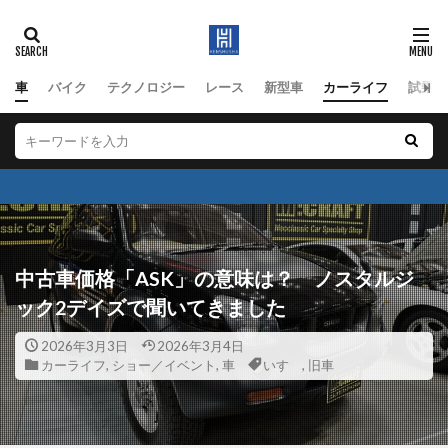
車
バイク
テクノロジー
レース
新型車
カーライフ
試乗
中古車価格「ASK」の意味は？ ノスタルジ
ック2デイズで聞いてきました
2026年3月3日
2026年3月4日
カーライフ
,
ショー／イベント
,
車
いすゞ
,
旧車