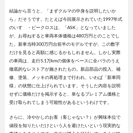
結論から言うと、「まずクルマの中身を説明したいか
ら」だそうです。たとえば今回展示されていた
1997
年式
のいすゞ・ビークロスは、「
ASK
」となっていました
が、お尋ねすると車両本体価格は
480
万円とのことでし
た。新車当時
300
万円台前半のモデルですが、この数字
だけを見ると高額に感じるかもしれません。しかし実際
の車両は、走行
5.1
万
km
の個体をベースに全バラのうえ
徹底的なレストアが施されたもの。新品部品の投入、補
修、塗装、メッキの再処理まで行われ、いわば「新車同
様」の状態に仕上げられています。そうした内容を説明
せずに価格だけを掲示すると、単なるプレミアム価格と
受け取られてしまう可能性があるというわけです。
さらに、冷やかしのお客（客じゃない？）が興味本位で
値段を知りたいだけという人を避けたいという現実的な