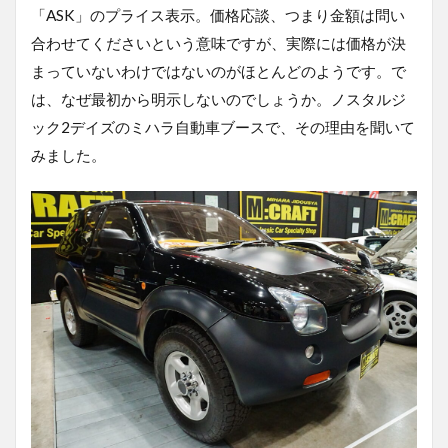
を
「
ASK
」のプライス表示。価格応談、つまり金額は問い
聞
合わせてくださいという意味ですが、実際には価格が決
い
て
まっていないわけではないのがほとんどのようです。で
ほ
は、なぜ最初から明示しないのでしょうか。ノスタルジ
し
い
ック
2
デイズのミハラ自動車ブースで、その理由を聞いて
か
みました。
ら