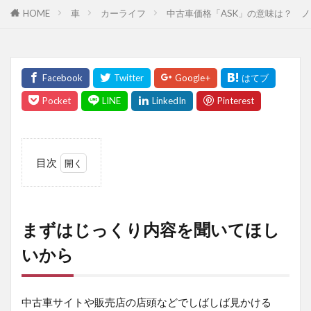
HOME
車
カーライフ
中古車価格「ASK」の意味は？ 
目次
1
ま
ず
は
まずはじっくり内容を聞いてほし
じ
っ
いから
く
り
内
中古車サイトや販売店の店頭などでしばしば見かける
容