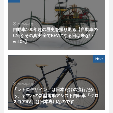
2026年3月3日
自動車100年超の歴史を振り返る【自動車の
CN化-その真実 全てBEVになる日は来ない
vol.05】
Next
2026年3月3日
「レトロデザイン」は日本だけの流行だか
ら、ヤマハの新型電動アシスト自転車「クロ
スコアRV」は日本専用なのです