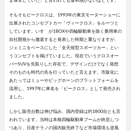
そもそもビークロスは、
1993
年の東京モーターショーに
出展されたコンセプトカー「ヴィークロス」をルーツと
しています。いすゞが
1BOX
や四輪駆動車を除く乗用車の
自社開発から撤退すると発表した時期と重なりますが、
ジェミニをベースにした「全天候型スポーツカー」とい
うコンセプトを掲げていました。現在でいうクロスオー
バー
SUV
を先取りした存在で、デザインだけでなく発想
そのものも時代の先を行っていたと言えます。市販化に
あたってはミューやビッグホーンのプラットフォームを
流用し、
1997
年に車名を「ビークロス」として発売され
ました。
しかし販売台数は伸び悩み、国内登録は約
1800
台とも言
われています。当時は本格四輪駆動車ブームが終息しつ
つあり、日産テラノの国内販売終了など市場環境も逆風