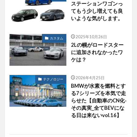
ステーションワゴンっ
てもう少し増えても良
いような気がします。
2025年10月26日
カスタム
2Lの幌がロードスター
に追加されなかったワ
ケは？
2026年4月25日
テクノロジー
BMWが水素を燃料とす
る7シリーズを本気で走
らせた【自動車のCN化-
その真実_全てBEVにな
る日は来ないvol.16】