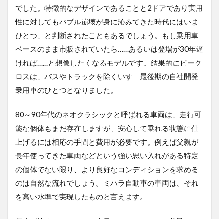
でした。特徴的なデザインであることと
2
ドアであり実用
性に対してもバブル崩壊が身に沁みてきた時代にはいま
ひとつ、と判断されたこともあるでしょう。もし乗用車
ベースのまま市販されていたら
……
あるいは登場が
30
年遅
ければ
……
と想像したくなるモデルです。結果的にビーク
ロスは、バスやトラックを除くいすゞ最後期の自社開発
乗用車のひとつとなりました。
80
～
90
年代のネオクラシックと呼ばれる車両は、走行可
能な個体もまだ存在しますが、安心して乗れる状態に仕
上げるには相応の手間と費用が必要です。例えば父親が
長年使ってきた車両などという強い思い入れがある特定
の個体でない限り、より良好なコンディションを求める
のは自然な流れでしょう。ミハラ自動車の車両は、それ
を高い水準で実現したものと言えます。