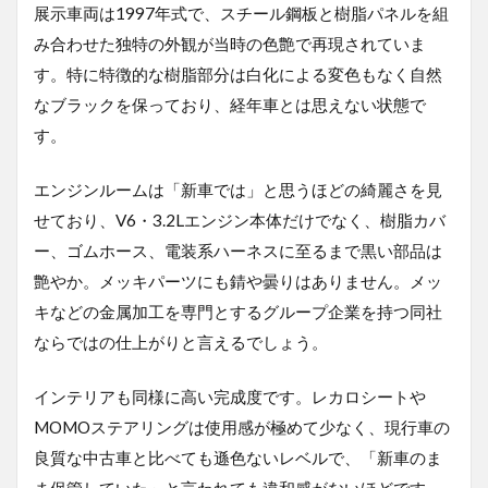
展示車両は
1997
年式で、スチール鋼板と樹脂パネルを組
み合わせた独特の外観が当時の色艶で再現されていま
す。特に特徴的な樹脂部分は白化による変色もなく自然
なブラックを保っており、経年車とは思えない状態で
す。
エンジンルームは「新車では」と思うほどの綺麗さを見
せており、
V6
・
3.2L
エンジン本体だけでなく、樹脂カバ
ー、ゴムホース、電装系ハーネスに至るまで黒い部品は
艶やか。メッキパーツにも錆や曇りはありません。メッ
キなどの金属加工を専門とするグループ企業を持つ同社
ならではの仕上がりと言えるでしょう。
インテリアも同様に高い完成度です。レカロシートや
MOMO
ステアリングは使用感が極めて少なく、現行車の
良質な中古車と比べても遜色ないレベルで、「新車のま
ま保管していた」と言われても違和感がないほどです。