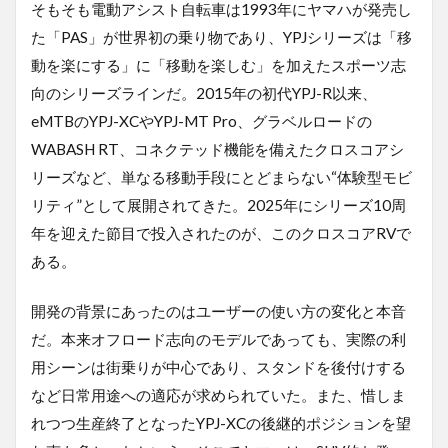
そもそも電動アシスト自転車は1993年にヤマハが発売し
た「PAS」が世界初の乗り物であり、YPJシリーズは「移
動を楽にする」に「移動を楽しむ」を加えたスポーツ志
向のシリーズラインだ。2015年の初代YPJ-R以来、
eMTBのYPJ-XCやYPJ-MT Pro、グラベルロードの
WABASH RT、コネクテッド機能を備えたクロスコアシ
リーズなど、単なる移動手段にとどまらない“体験型モビ
リティ”として展開されてきた。2025年にシリーズ10周
年を迎えた節目で投入されたのが、このクロスコアRVで
ある。
開発の背景にあったのはユーザーの使い方の変化と本音
だ。本来オフロード志向のモデルであっても、実際の利
用シーンは街乗りが中心であり、スタンドを後付けする
など日常用途への適応が求められていた。また、惜しま
れつつ生産終了となったYPJ-XCの後継的ポジションを望