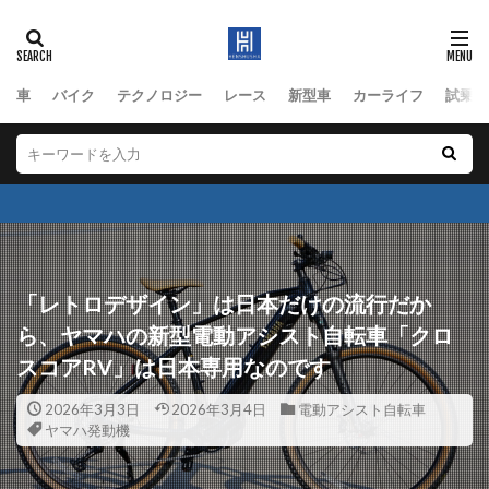
車
バイク
テクノロジー
レース
新型車
カーライフ
試乗
「レトロデザイン」は日本だけの流行だか
ら、ヤマハの新型電動アシスト自転車「クロ
スコアRV」は日本専用なのです
2026年3月3日
2026年3月4日
電動アシスト自転車
ヤマハ発動機