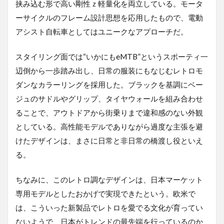
挟み込む形で高い剛性ｚ軽量化を両立している。モータ
ーサイクルのフレーム設計思想を応用したもので、電動
アシスト自転車としてはユニークなアプローチだ。
スタイリング面では“いかにもeMTB”というスポーティ一
辺倒から一歩踏み出し、日常の服装にもなじむレトロモ
ダンなカラーリングを採用した。ブラックを基調にベー
ジュのサドルやグリップ、タイヤウォールを組み合わせ
ることで、アウトドアから街乗りまで違和感のない外観
としている。高性能モデルでありながら過度な主張を避
けたデザインは、まさに日常と非日常の橋渡し役といえ
る。
ちなみに、このレトロ調なデザインは、日本マーケット
専用モデルとしたおかげで実現できたという。欧米で
は、こういった新製品でレトロを愛でる文化が育ってい
ないようで、日本がトレンドの最先端を行っているのか