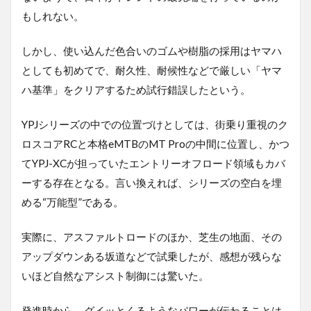
もしれない。
しかし、使い込んだ色合いのゴムや樹脂の採用はヤマハ
としても初めてで、耐久性、耐候性などで厳しい「ヤマ
ハ基準」をクリアするため試行錯誤したという。
YPJシリーズの中での位置づけとしては、街乗り重視のク
ロスコアRCと本格eMTBのMT Proの中間に位置し、かつ
てYPJ-XCが担っていたエントリーオフロード領域もカバ
ーする存在となる。言い換えれば、シリーズの空白を埋
める“万能型”である。
実際に、アスファルトロードのほか、芝生の地面、その
アップダウンある坂道などで試乗したが、感想が残らな
いほど自然なアシスト制御には驚いた。
発進時から、グイッとくるようなパワーが伝わることは