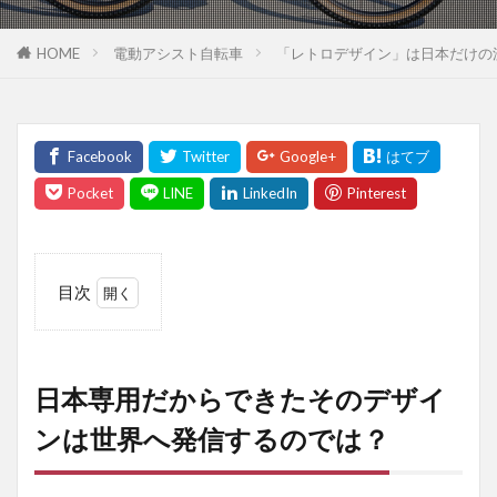
HOME
電動アシスト自転車
「レトロデザイン」は日本だけの
目次
1
日本
専用
だか
日本専用だからできたそのデザイ
らで
きた
ンは世界へ発信するのでは？
その
デザ
イン