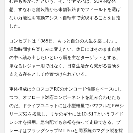
む声も多かったという。そこでヤマハは、SUV的な発
想、すなわち舗装路から未舗装路までフィールドを選ば
ない万能性を電動アシスト自転車で実現することを目指
した。
コンセプトは「365日、もっと自分の人生を楽しむ」。
通勤時間すら楽しみに変えたい、休日にはそのまま自然
の中へ踏み出したいという層を主なターゲットとする。
単なるレジャー用ではなく、日常生活から繋がる冒険を
支える存在として位置づけられている。
車体構成はクロスコアRCのオンロード性能をベースにし
つつ、オフロード対応コンポーネントを組み合わせたも
のだ。ドライブユニットには小型軽量でパワフルなPWシ
リーズS2を搭載し、リヤのギヤには10-51Tというワイド
レシオを採用。急勾配でも余裕を持って走破できる。ブ
レーキはフラッグシップMT Proと同系統のマグラ製を採