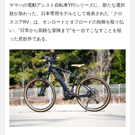
ヤマハの電動アシスト自転車YPJシリーズに、新たな選択
は世
界へ
肢が加わった。日本専用モデルとして発表された「クロ
発信
スコアRV」は、オンロードとオフロードの垣根を取り払
する
ので
い、”日常から気軽な冒険まで”を一台でこなすことを狙
は？
った意欲作である。