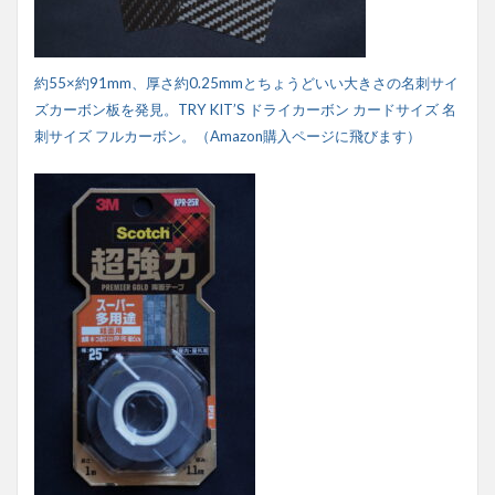
約55×約91mm、厚さ約0.25mmとちょうどいい大きさの名刺サイ
ズカーボン板を発見。TRY KIT’S ドライカーボン カードサイズ 名
刺サイズ フルカーボン。（Amazon購入ページに飛びます）