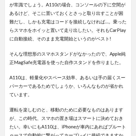
ンド
が常識でしょう。A110の場合、コンソールの下に空間が
が欲
あるけど、そこに置いておくとさっと取り出すことが困
しい!
難だし、しかも充電はコードを接続しなければ…。乗った
らスマホをホイッと置いて走り出したい。それもCarPlay
に自動接続、そのまま充電開始というのがベスト!
そんな理想形のスマホスタンドがなかったので、Apple純
正MagSafe充電器を使った自作スタンドを作りました。
A110は、軽量化やスペース効率、あるいは手の届くスー
パーカーであるためでしょうか、いろんなものが省かれ
ています。
運転を楽しむのと、移動のために必要なものはあります
が、この時代、スマホの置き場はスマートに決めておき
たい。幸いにもA110は、iPhoneが車内にあればブルート
ゥースで自動的に繋がってカープレイに接続できますか