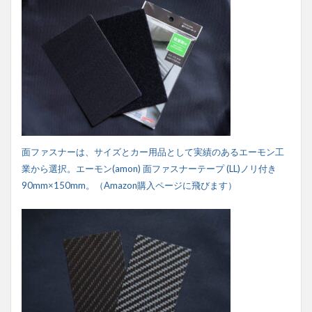
面ファスナーは、サイズとカー用品として実績のあるエーモン工
業から選択。エーモン(amon) 面ファスナーテープ (LL)ノリ付き
90mm×150mm。（Amazon購入ページに飛びます）