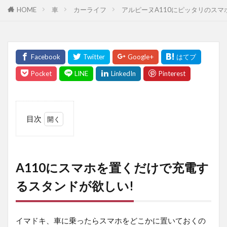
HOME
車
カーライフ
アルピーヌA110にピッタリのス
目次
1
A110
にス
マホ
A110にスマホを置くだけで充電す
を置
くだ
るスタンドが欲しい!
けで
充電
する
イマドキ、車に乗ったらスマホをどこかに置いておくの
スタ