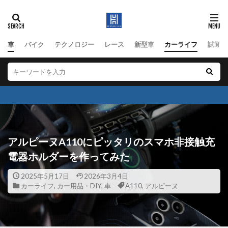
車
バイク
テクノロジー
レース
新型車
カーライフ
試乗
アルピーヌA110にピッタリのスマホ非接触充
電器ホルダーを作ってみた
2025年5月17日
2026年3月4日
カーライフ
,
カー用品・DIY
,
車
A110
,
アルピーヌ