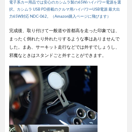
電子系カー用品では安心のカシムラ製の65Wハイパワー電源を選
択。カシムラ USB PD搭載のクルマ用ハイパワーUSB電源 最大出
力65W対応 NDC-062。（Amazon購入ページに飛びます）
完成後、取り付けて一般道や首都高を走った印象では、
まったく倒れたり外れたりするような事はありませんで
した。まあ、サーキット走行などでは外すでしょうし、
邪魔なときはスタンドごと外すことができます。