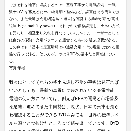
ではそれを地下に埋設するので、基礎工事から電気設備、一気に
数十kWhを蓄えるための給電網の整備など、設置はそう簡単では
ない。また最近は充電網(急速・通常)を運営する業者が増え(高速
道路上はe-mobility power)、それぞれで価格設定も、支払い方式
も異なり、相互乗り入れも行なっていないので、ユーザーとして
は自分の移動・充電パターンと適合するものを選ぶ必要がある。
この点でも「基本は定置場所での通常充電・その容量で走れる距
離で行って帰る」使い方が、やはりBEVの基本だと実感してい
る。
写真:筆者
我々にとってそれらの将来見通し不明の事象は見守れば
いいとしても、最新の車両に実装されている充電性能、
電池の使い方については、例えばBEVの開発と市場普及
を急速に進めてきた中国勢は、現状、日本で実車を走ら
せ確認することができるBYDをみても、世界の標準レベ
ルを頭ひとつ抜けたところまで踏み出しています。BYD