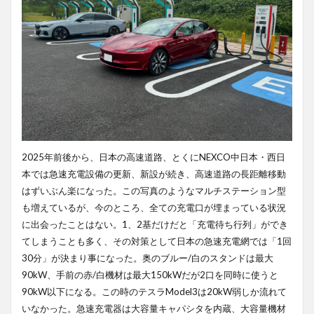
2025年前後から、日本の高速道路、とくにNEXCO中日本・西日
本では急速充電設備の更新、新設が続き、高速道路の長距離移動
はずいぶん楽になった。この写真のようなマルチステーション型
も増えているが、今のところ、全ての充電口が埋まっている状況
に出会ったことはない。1、2基だけだと「充電待ち行列」ができ
てしまうことも多く、その対策として日本の急速充電網では「1回
30分」が決まり事になった。奥のブルー/白のスタンドは最大
90kW、手前の赤/白機材は最大150kWだが2口を同時に使うと
90kW以下になる。この時のテスラModel3は20kW弱しか流れて
いなかった。急速充電器は大容量キャパシタを内蔵、大容量機材