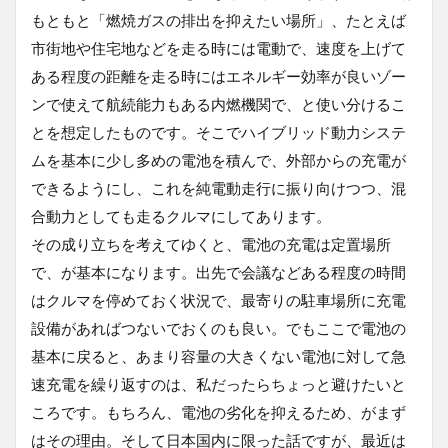
もともと「燃焼ガスの排出を抑えたい場所」、たとえば
市街地や住宅地などを走る時には電動で、速度を上げて
ある程度の距離を走る時にはエネルギー効率が良いゾー
ンで使えて航続能力もある内燃機関で、と使い分けるこ
とを想定したものです。そこでハイブリッド動力システ
ムを基本に少し多めの電池を積んで、外部からの充電が
できるようにし、これを純電動走行に振り向けつつ、混
合動力としても走るクルマにしてあります。
その成り立ちを考えてゆくと、電池の充電は定置場所
で、が基本になります。出先で会議などある程度の時間
はクルマを停めておく状況で、最寄りの駐車場所に充電
設備があればつないでおくのも良い。でもここで電池の
基本に戻ると、あまり容量の大きくない電池に対して急
速充電を繰り返すのは、私だったらちょっと避けたいと
ころです。もちろん、電池の劣化を抑えるため、がまず
はその理由。そして日本国内に限った話ですが、最近は