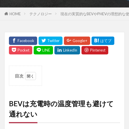
HOME
テクノロジー
現在の実質的なBEVやPHEVの理想的な使
目次
1
BEV
は
充
BEVは充電時の温度管理も避けて
電
時
通れない
の
温
度