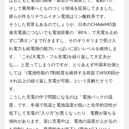
はもともと電池の開発・製造から成長して、電動バス、
そして乗用車へとものづくり領域を拡張してきました。
彼らが作るリチウムイオン電池はリン酸鉄系です。
そうした背景もあるのでしょうが、日本のCHAdeMO急
速充電器につないでも電池容量の「80％」で充電を止め
ずに“満タン”まで行きますし、そのギリギリまで受け入
れ電力も給電側の能力いっぱいに近いレベルを維持しま
す。「これ(大電力・フル充電)を繰り返して大丈夫か
な…」と思ってしまうのですが、とりあえず中国本社側と
しては「(電池性能の7割程度を維持する前提で)4500回か
それ以上の繰り返し充電が可能」という見解だそうで
す。
こうした充電の中で問題になるのは「電池パックの温
度」です。冬場で気温と電池温度が低いと化学的活性が
低下して充電の“入り方”が悪くなったり、電費が落ちる
傾向があります。逆に充電中は、電池の温度が上がるの