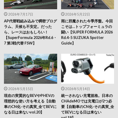
2026年7月17日
2026年5月22日
AP代替戦組み込みで稠密プログ
雨に邪魔された今季序盤。今回
ラム、天候も不安定。だった
こそは…トップフォーミュラの
ら、レースはおもしろい！
闘い【SUPER FORMULA 2026
【SuperFormula 2026年Rd.6・
Rd.4-5 SUZUKA Spotter
7 第3戦代替 FSW】
Guide】
2026年5月15日
2026年5月14日
現在の実質的なBEVやPHEVの
統一されない充電規格。日本の
理想的な使い方を考える【自動
CHAdeMOでは充電口が2つ必
車のCN化-その真実_全てBEVに
要【自動車のCN化-その真実_全
なる日は来ないvol.20】
てBEVになる日は来ない
vol.19】