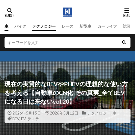
車
バイク
テクノロジー
レース
新型車
カーライフ
試乗
現在の実質的なBEVやPHEVの理想的な使い方
を考える【自動車のCN化-その真実_全てBEV
になる日は来ないvol.20】
2026年5月15日
2026年5月12日
テクノロジー
,
車
BEV
,
EV
,
テスラ