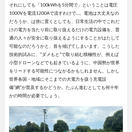
それにしても「100kWhを5分間で」ということは電圧
管
理
1000Vを電流1200Aで流すわけで…。電池は大丈夫なの
も
だろうか、は傍に置くとしても、日常生活の中でこれだ
避
け
けの電力を当たり前に取り扱えるだけの電力設備を、普
て
通の人々が安全に取り扱えるようにすることがはたして
通
れ
可能なのだろうかと、首を傾げてしまいます。こうした
な
技術的試みに、“ダメもと”で取り組む積極性が、例えば
い
小型ドローンなどでも起きているように、中国勢が世界
をリードする可能性につながるかもしれません。しかし
世界各国・地域にそこまでの大電力を扱う充電設
備“網”が普及するかどうか。たぶん進むとしても何十年
かの時間が必要でしょう。