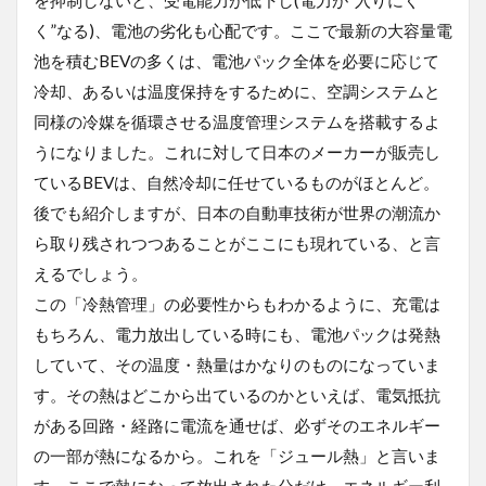
を抑制しないと、受電能力が低下し(電力が“入りにく
く”なる)、電池の劣化も心配です。ここで最新の大容量電
池を積むBEVの多くは、電池パック全体を必要に応じて
冷却、あるいは温度保持をするために、空調システムと
同様の冷媒を循環させる温度管理システムを搭載するよ
うになりました。これに対して日本のメーカーが販売し
ているBEVは、自然冷却に任せているものがほとんど。
後でも紹介しますが、日本の自動車技術が世界の潮流か
ら取り残されつつあることがここにも現れている、と言
えるでしょう。
この「冷熱管理」の必要性からもわかるように、充電は
もちろん、電力放出している時にも、電池パックは発熱
していて、その温度・熱量はかなりのものになっていま
す。その熱はどこから出ているのかといえば、電気抵抗
がある回路・経路に電流を通せば、必ずそのエネルギー
の一部が熱になるから。これを「ジュール熱」と言いま