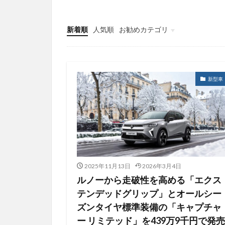
新着順
人気順
お勧めカテゴリ
アルピーヌ
車
ヤマハ発動機
新型車
2025年11月13日
2026年3月4日
ルノーから走破性を高める「エクス
テンデッドグリップ」とオールシー
ズンタイヤ標準装備の「キャプチャ
ー リミテッド」を439万9千円で発売