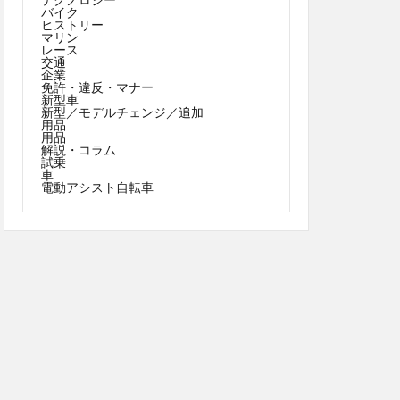
バイク
ヒストリー
マリン
レース
交通
企業
免許・違反・マナー
新型車
新型／モデルチェンジ／追加
用品
用品
解説・コラム
試乗
車
電動アシスト自転車