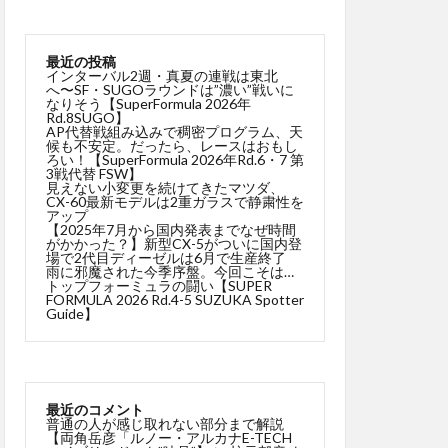
最近の投稿
インターバル2週・真夏の連戦は東北
へ〜SF・SUGOラウンドは”濃い”戦いに
なりそう【SuperFormula 2026年
Rd.8SUGO】
AP代替戦組み込みで稠密プログラム、天
候も不安定。だったら、レースはおもし
ろい！【SuperFormula 2026年Rd.6・7 第
3戦代替 FSW】
見えない小変更を続けてきたマツダ、
CX-60最新モデルは2重ガラスで静粛性を
アップ
【2025年7月から国内発表までなぜ時間
がかかった？】新型CX-5がついに国内登
場で2代目ディーゼルは6月で生産終了
雨に邪魔された今季序盤。今回こそは…
トップフォーミュラの闘い【SUPER
FORMULA 2026 Rd.4-5 SUZUKA Spotter
Guide】
最近のコメント
普通の人が感じ取れない部分まで解説
【両角岳彦「ルノー・アルカナE-TECH