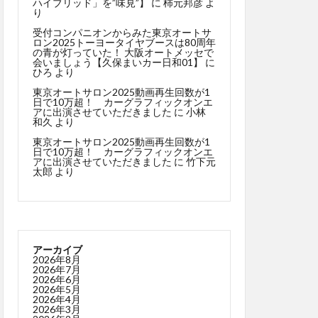
ハイブリッド」を”味見”】
に
柿元邦彦
よ
り
受付コンパニオンからみた東京オートサ
ロン2025トーヨータイヤブースは80周年
の青が灯っていた！ 大阪オートメッセで
会いましょう【久保まいカー日和01】
に
ひろ
より
東京オートサロン2025動画再生回数が1
日で10万超！ カーグラフィックオンエ
アに出演させていただきました
に
小林
和久
より
東京オートサロン2025動画再生回数が1
日で10万超！ カーグラフィックオンエ
アに出演させていただきました
に
竹下元
太郎
より
アーカイブ
2026年8月
2026年7月
2026年6月
2026年5月
2026年4月
2026年3月