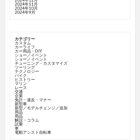
2024年12月
2024年11月
2024年10月
2024年9月
カテゴリー
カスタム
カーライフ
カー用品・DIY
ショー／イベント
ショー／イベント
チューニング・カスタマイズ
ツーリング
テクノロジー
バイク
ヒストリー
マリン
レース
交通
企業
免許・違反・マナー
新型車
新型／モデルチェンジ／追加
用品
用品
解説・コラム
試乗
車
電動アシスト自転車