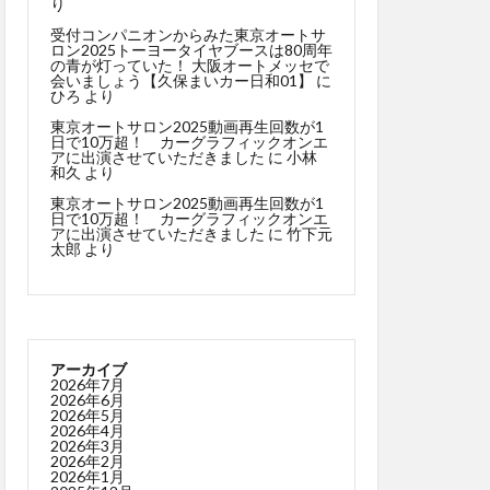
り
受付コンパニオンからみた東京オートサ
ロン2025トーヨータイヤブースは80周年
の青が灯っていた！ 大阪オートメッセで
会いましょう【久保まいカー日和01】
に
ひろ
より
東京オートサロン2025動画再生回数が1
日で10万超！ カーグラフィックオンエ
アに出演させていただきました
に
小林
和久
より
東京オートサロン2025動画再生回数が1
日で10万超！ カーグラフィックオンエ
アに出演させていただきました
に
竹下元
太郎
より
アーカイブ
2026年7月
2026年6月
2026年5月
2026年4月
2026年3月
2026年2月
2026年1月