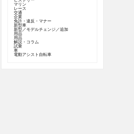
マリン
レース
交通
企業
免許・違反・マナー
新型車
新型／モデルチェンジ／追加
用品
用品
解説・コラム
試乗
車
電動アシスト自転車