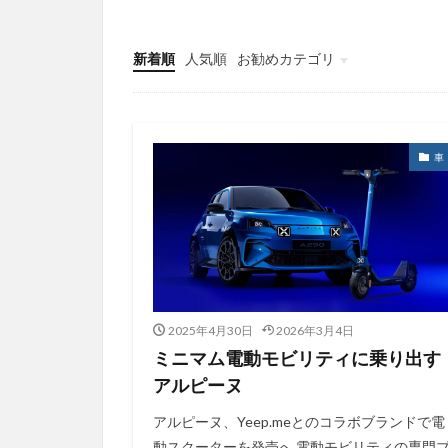
新着順
人気順
お勧めカテゴリ
アルピーヌ
車
ヤマハ発動機
車
2025年4月30日
2026年3月4日
ミニマム電動モビリティに乗り出す
アルピーヌ
アルピーヌ、Yeep.meとのコラボブランドで電
動スクーターを発売へ 電動モビリティの専門