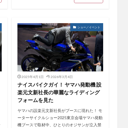
ショー／イベント
2025年4月1日
2026年3月4日
ナイスバイクガイ！ ヤマハ発動機 設
楽元文新社長の華麗なライディング
フォームを見た
タ
ヤマハの設楽元文新社長がブースに現れた！ モ
ーターサイクルショー2025東京会場ヤマハ発動
ン
機ブースで取材中、ひとりのオジサンが立入禁