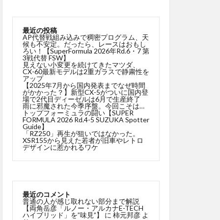
最近の投稿
AP代替戦組み込みで稠密プログラム、天
候も不安定。だったら、レースはおもし
ろい！【SuperFormula 2026年Rd.6・7 第
3戦代替 FSW】
見えない小変更を続けてきたマツダ、
CX-60最新モデルは2重ガラスで静粛性を
アップ
【2025年7月から国内発表までなぜ時間
がかかった？】新型CX-5がついに国内登
場で2代目ディーゼルは6月で生産終了
雨に邪魔された今季序盤。今回こそは…
トップフォーミュラの闘い【SUPER
FORMULA 2026 Rd.4-5 SUZUKA Spotter
Guide】
「RZ250」再生が狙いではなかった。
XSR155から見えた若者が旧車やレトロ
デザインに惹かれるワケ
最近のコメント
普通の人が感じ取れない部分まで解説
【両角岳彦「ルノー・アルカナE-TECH
ハイブリッド」を”味見”】
に
柿元邦彦
よ