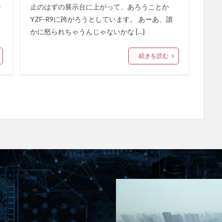
ー
止のはずの展示台に上がって、あろうことか
YZF-R9に跨がろうとしています。 あーあ、誰
かに怒られちゃうんじゃないかな […]
続きを読む